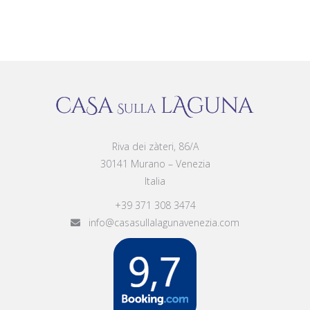
Riva dei zàteri, 86/A
30141 Murano – Venezia
Italia
+39 371 308 3474
info@casasullalagunavenezia.com